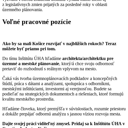
z legislatívnych zmien prijatých za posledné roky v oblasti
územného plánovania.
Voľné pracovné pozície
Ako by sa mali Košice rozvíjať v najbližších rokoch? Teraz
môžete byť priamo pri tom.
Do tímu Inštitútu ÚHA hľadáme
architekta/architektku pre
územné a mestské plánovanie
, ktorý/á chce svoju odbornosť
pretaviť do rozhodnutí s reálnym vplyvom na mesto.
Čaká vás tvorba územnoplánovacích podkladov a koncepčných
štúdií, práca s dátami a analýzami, spolupráca s odborníkmi,
mestskými inštitúciami, investormi aj verejnosťou. Budete sa
podieľať na strategických dokumentoch a riešeniach, ktoré formujú
kvalitu mestského prostredia.
Hľadáme človeka, ktorý premýšľa v súvislostiach, rozumie priestoru
a dokáže prepájať odbornú analýzu s jasnou víziou rozvoja mesta.
Dajte svojej práci viditeľný zmysel. Pridaj sa k Inštitútu ÚHA v