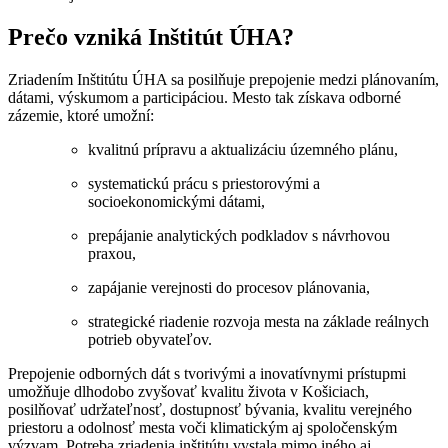
Prečo vzniká Inštitút ÚHA?
Zriadením Inštitútu ÚHA sa posilňuje prepojenie medzi plánovaním,
dátami, výskumom a participáciou. Mesto tak získava odborné
zázemie, ktoré umožní:
kvalitnú prípravu a aktualizáciu územného plánu,
systematickú prácu s priestorovými a
socioekonomickými dátami,
prepájanie analytických podkladov s návrhovou
praxou,
zapájanie verejnosti do procesov plánovania,
strategické riadenie rozvoja mesta na základe reálnych
potrieb obyvateľov.
Prepojenie odborných dát s tvorivými a inovatívnymi prístupmi
umožňuje dlhodobo zvyšovať kvalitu života v Košiciach,
posilňovať udržateľnosť, dostupnosť bývania, kvalitu verejného
priestoru a odolnosť mesta voči klimatickým aj spoločenským
výzvam. Potreba zriadenia inštitútu vystala mimo iného aj