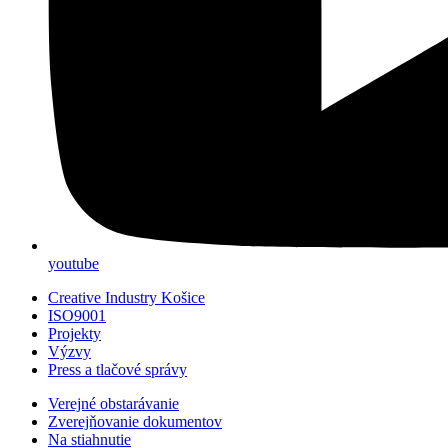
youtube
Creative Industry Košice
ISO9001
Projekty
Výzvy
Press a tlačové správy
Verejné obstarávanie
Zverejňovanie dokumentov
Na stiahnutie