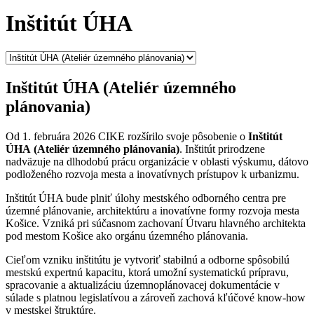
Inštitút ÚHA
Inštitút ÚHA (Ateliér územného
plánovania)
Od 1. februára 2026 CIKE rozšírilo svoje pôsobenie o
Inštitút
ÚHA
(Ateliér územného plánovania)
. Inštitút prirodzene
nadväzuje na dlhodobú prácu organizácie v oblasti výskumu, dátovo
podloženého rozvoja mesta a inovatívnych prístupov k urbanizmu.
Inštitút ÚHA bude plniť úlohy mestského odborného centra pre
územné plánovanie, architektúru a inovatívne formy rozvoja mesta
Košice. Vzniká pri súčasnom zachovaní Útvaru hlavného architekta
pod mestom Košice ako orgánu územného plánovania.
Cieľom vzniku inštitútu je vytvoriť stabilnú a odborne spôsobilú
mestskú expertnú kapacitu, ktorá umožní systematickú prípravu,
spracovanie a aktualizáciu územnoplánovacej dokumentácie v
súlade s platnou legislatívou a zároveň zachová kľúčové know-how
v mestskej štruktúre.