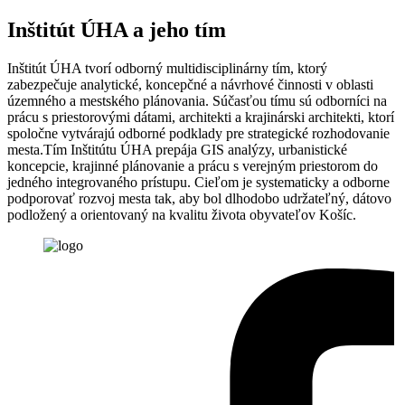
Inštitút ÚHA a jeho tím
Inštitút ÚHA tvorí odborný multidisciplinárny tím, ktorý
zabezpečuje analytické, koncepčné a návrhové činnosti v oblasti
územného a mestského plánovania. Súčasťou tímu sú odborníci na
prácu s priestorovými dátami, architekti a krajinárski architekti, ktorí
spoločne vytvárajú odborné podklady pre strategické rozhodovanie
mesta.Tím Inštitútu ÚHA prepája GIS analýzy, urbanistické
koncepcie, krajinné plánovanie a prácu s verejným priestorom do
jedného integrovaného prístupu. Cieľom je systematicky a odborne
podporovať rozvoj mesta tak, aby bol dlhodobo udržateľný, dátovo
podložený a orientovaný na kvalitu života obyvateľov Košíc.