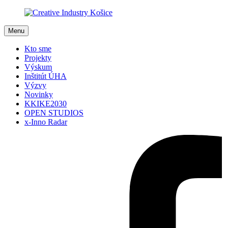
Menu
Kto sme
Projekty
Výskum
Inštitút ÚHA
Výzvy
Novinky
KKIKE2030
OPEN STUDIOS
x-Inno Radar