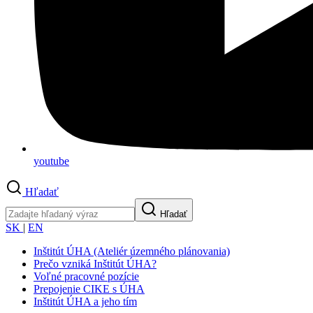
youtube
Hľadať
Hľadať
SK
|
EN
Inštitút ÚHA (Ateliér územného plánovania)
Prečo vzniká Inštitút ÚHA?
Voľné pracovné pozície
Prepojenie CIKE s ÚHA
Inštitút ÚHA a jeho tím