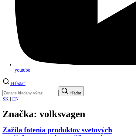
youtube
Hľadať
Hľadať
SK
|
EN
Značka:
volksvagen
Zažila fotenia produktov svetových