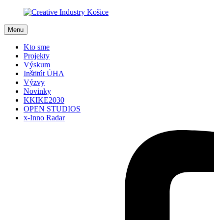
Menu
Kto sme
Projekty
Výskum
Inštitút ÚHA
Výzvy
Novinky
KKIKE2030
OPEN STUDIOS
x-Inno Radar