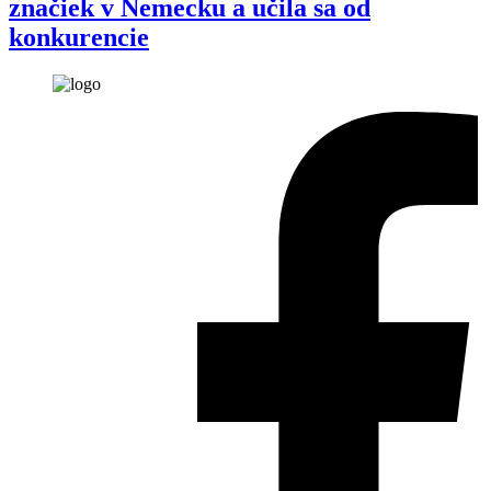
značiek v Nemecku a učila sa od
konkurencie