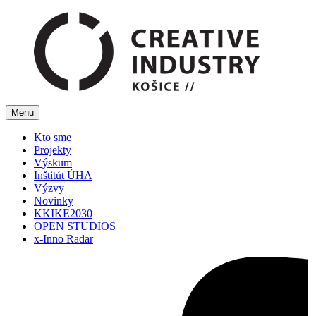
Menu
Kto sme
Projekty
Výskum
Inštitút ÚHA
Výzvy
Novinky
KKIKE2030
OPEN STUDIOS
x-Inno Radar