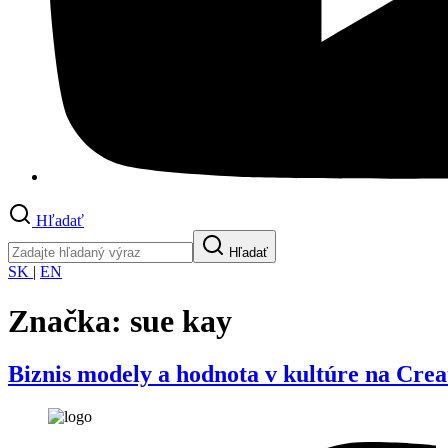
Hľadať
Hľadať
SK
|
EN
Značka:
sue kay
Biznis modely a hodnota v kultúre na Cre