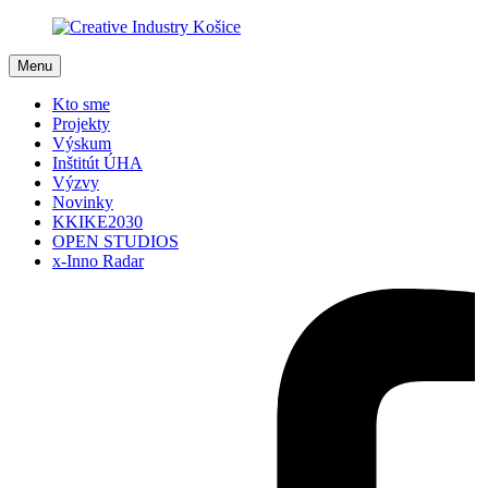
Menu
Kto sme
Projekty
Výskum
Inštitút ÚHA
Výzvy
Novinky
KKIKE2030
OPEN STUDIOS
x-Inno Radar