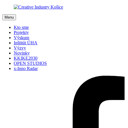
Menu
Kto sme
Projekty
Výskum
Inštitút ÚHA
Výzvy
Novinky
KKIKE2030
OPEN STUDIOS
x-Inno Radar