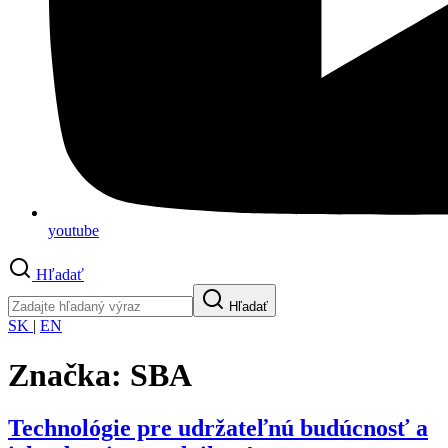
youtube
Hľadať
Hľadať
SK
|
EN
Značka:
SBA
Technológie pre udržateľnú budúcnosť a