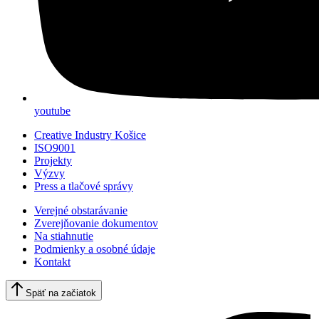
youtube
Creative Industry Košice
ISO9001
Projekty
Výzvy
Press a tlačové správy
Verejné obstarávanie
Zverejňovanie dokumentov
Na stiahnutie
Podmienky a osobné údaje
Kontakt
Späť na začiatok