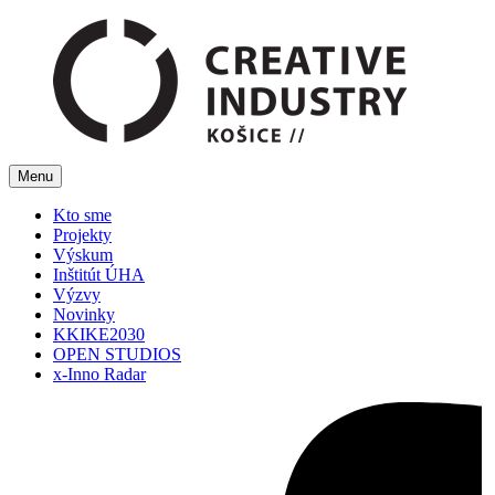
Menu
Kto sme
Projekty
Výskum
Inštitút ÚHA
Výzvy
Novinky
KKIKE2030
OPEN STUDIOS
x-Inno Radar