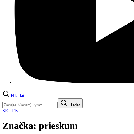
Hľadať
Hľadať
SK
|
EN
Značka:
prieskum