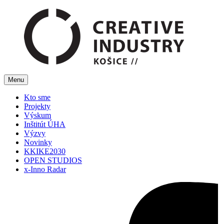
Menu
Kto sme
Projekty
Výskum
Inštitút ÚHA
Výzvy
Novinky
KKIKE2030
OPEN STUDIOS
x-Inno Radar