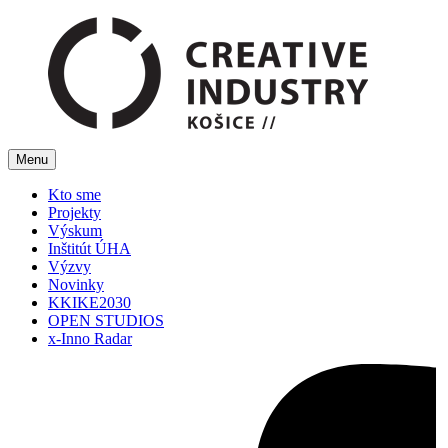
Menu
Kto sme
Projekty
Výskum
Inštitút ÚHA
Výzvy
Novinky
KKIKE2030
OPEN STUDIOS
x-Inno Radar