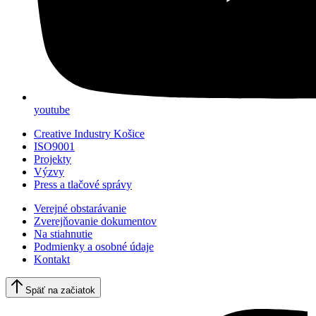
youtube
Creative Industry Košice
ISO9001
Projekty
Výzvy
Press a tlačové správy
Verejné obstarávanie
Zverejňovanie dokumentov
Na stiahnutie
Podmienky a osobné údaje
Kontakt
Späť na začiatok