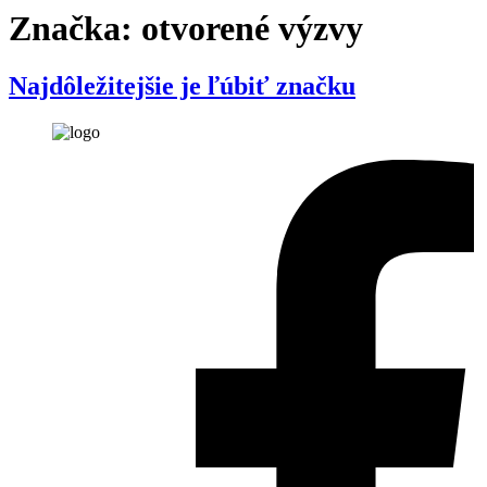
Značka:
otvorené výzvy
Najdôležitejšie je ľúbiť značku