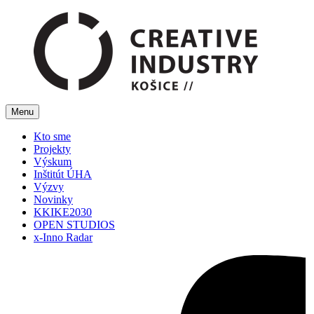
Menu
Kto sme
Projekty
Výskum
Inštitút ÚHA
Výzvy
Novinky
KKIKE2030
OPEN STUDIOS
x-Inno Radar