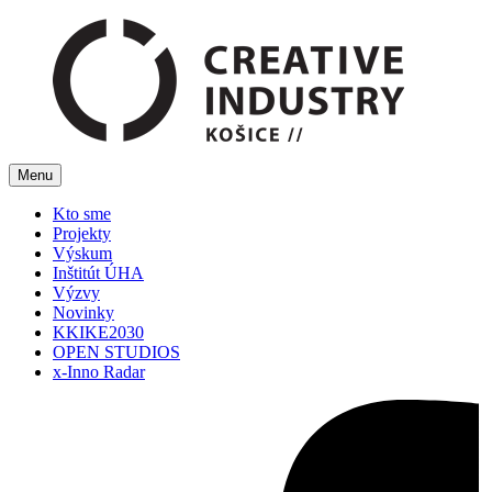
Menu
Kto sme
Projekty
Výskum
Inštitút ÚHA
Výzvy
Novinky
KKIKE2030
OPEN STUDIOS
x-Inno Radar