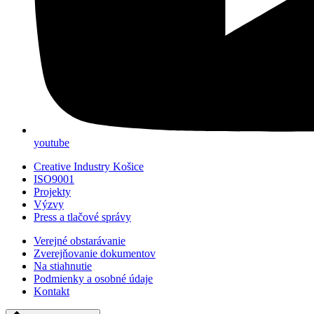
youtube
Creative Industry Košice
ISO9001
Projekty
Výzvy
Press a tlačové správy
Verejné obstarávanie
Zverejňovanie dokumentov
Na stiahnutie
Podmienky a osobné údaje
Kontakt