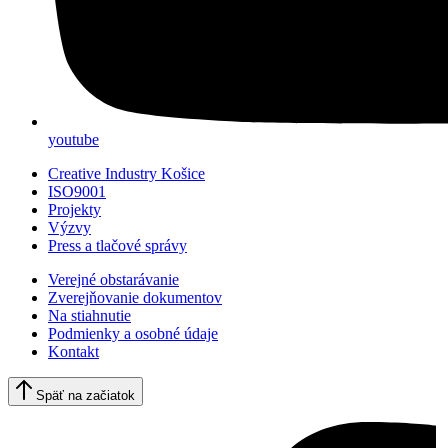
youtube
Creative Industry Košice
ISO9001
Projekty
Výzvy
Press a tlačové správy
Verejné obstarávanie
Zverejňovanie dokumentov
Na stiahnutie
Podmienky a osobné údaje
Kontakt
Späť na začiatok