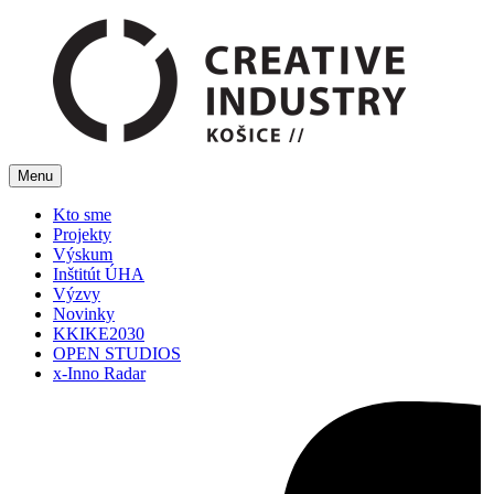
Menu
Kto sme
Projekty
Výskum
Inštitút ÚHA
Výzvy
Novinky
KKIKE2030
OPEN STUDIOS
x-Inno Radar