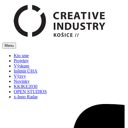
Menu
Kto sme
Projekty
Výskum
Inštitút ÚHA
Výzvy
Novinky
KKIKE2030
OPEN STUDIOS
x-Inno Radar