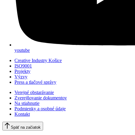
youtube
Creative Industry Košice
ISO9001
Projekty
Výzvy
Press a tlačové správy
Verejné obstarávanie
Zverejňovanie dokumentov
Na stiahnutie
Podmienky a osobné údaje
Kontakt
Späť na začiatok