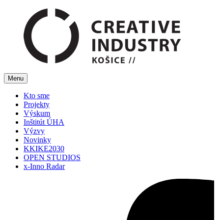
Menu
Kto sme
Projekty
Výskum
Inštitút ÚHA
Výzvy
Novinky
KKIKE2030
OPEN STUDIOS
x-Inno Radar