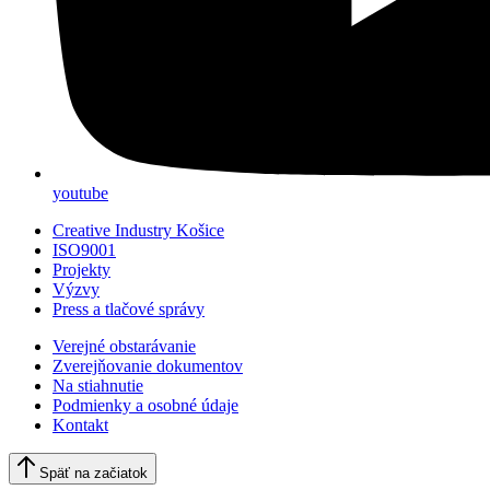
youtube
Creative Industry Košice
ISO9001
Projekty
Výzvy
Press a tlačové správy
Verejné obstarávanie
Zverejňovanie dokumentov
Na stiahnutie
Podmienky a osobné údaje
Kontakt
Späť na začiatok