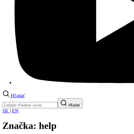
Hľadať
Hľadať
SK
|
EN
Značka:
help