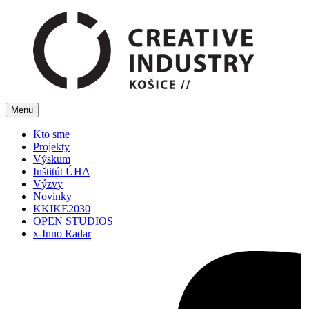
Menu
Kto sme
Projekty
Výskum
Inštitút ÚHA
Výzvy
Novinky
KKIKE2030
OPEN STUDIOS
x-Inno Radar