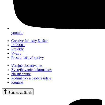
youtube
Creative Industry Košice
ISO9001
Projekty
Výzvy
Press a tlačové správy
Verejné obstarávanie
Zverejňovanie dokumentov
Na stiahnutie
Podmienky a osobné údaje
Kontakt
Späť na začiatok