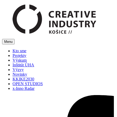
Menu
Kto sme
Projekty
Výskum
Inštitút ÚHA
Výzvy
Novinky
KKIKE2030
OPEN STUDIOS
x-Inno Radar