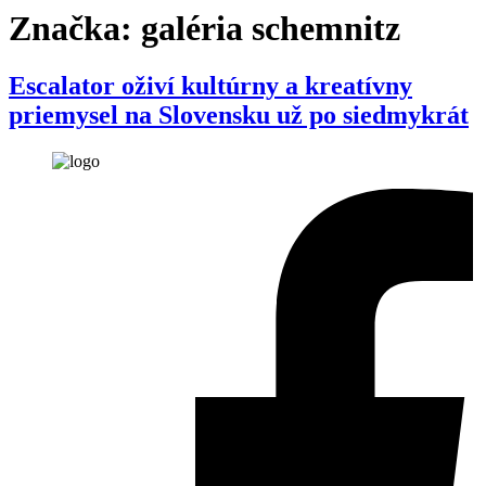
Značka:
galéria schemnitz
Escalator oživí kultúrny a kreatívny
priemysel na Slovensku už po siedmykrát