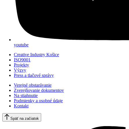
youtube
Creative Industry Košice
ISO9001
Projekty
Výzvy
Press a tlačové správy
Verejné obstarávanie
Zverejňovanie dokumentov
Na stiahnutie
Podmienky a osobné údaje
Kontakt
Späť na začiatok