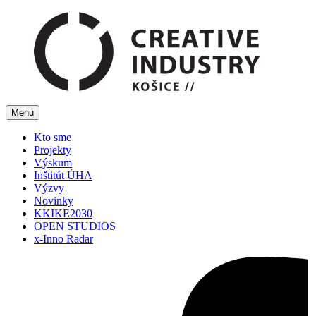
Menu
Kto sme
Projekty
Výskum
Inštitút ÚHA
Výzvy
Novinky
KKIKE2030
OPEN STUDIOS
x-Inno Radar