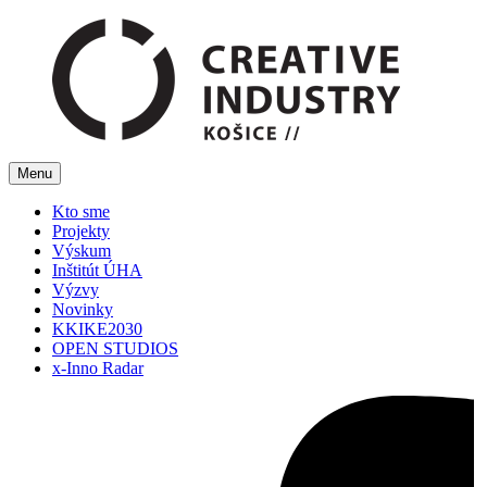
Menu
Kto sme
Projekty
Výskum
Inštitút ÚHA
Výzvy
Novinky
KKIKE2030
OPEN STUDIOS
x-Inno Radar