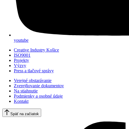
youtube
Creative Industry Košice
ISO9001
Projekty
Výzvy
Press a tlačové správy
Verejné obstarávanie
Zverejňovanie dokumentov
Na stiahnutie
Podmienky a osobné údaje
Kontakt
Späť na začiatok