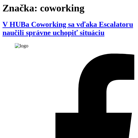
Značka:
coworking
V HUBa Coworking sa vďaka Escalatoru
naučili správne uchopiť situáciu