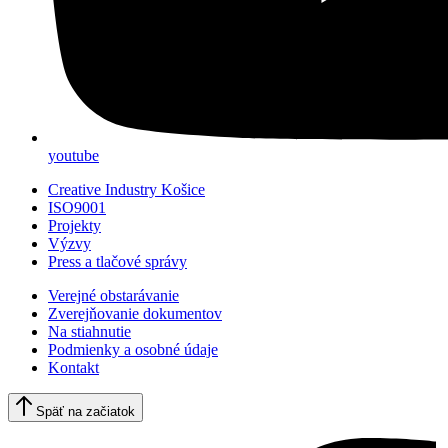
youtube
Creative Industry Košice
ISO9001
Projekty
Výzvy
Press a tlačové správy
Verejné obstarávanie
Zverejňovanie dokumentov
Na stiahnutie
Podmienky a osobné údaje
Kontakt
Späť na začiatok