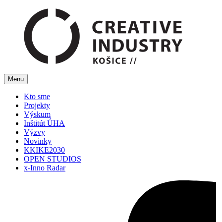
Menu
Kto sme
Projekty
Výskum
Inštitút ÚHA
Výzvy
Novinky
KKIKE2030
OPEN STUDIOS
x-Inno Radar