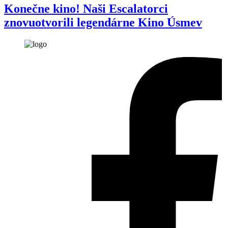
Konečne kino! Naši Escalatorci
znovuotvorili legendárne Kino Úsmev