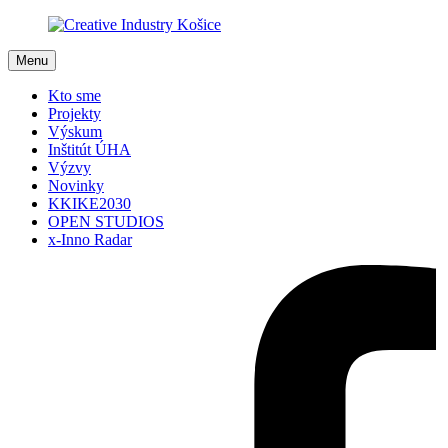
Menu
Kto sme
Projekty
Výskum
Inštitút ÚHA
Výzvy
Novinky
KKIKE2030
OPEN STUDIOS
x-Inno Radar