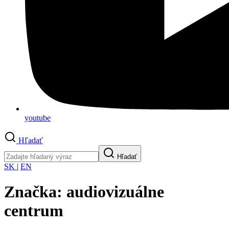
youtube
Hľadať
Hľadať
SK
|
EN
Značka:
audiovizuálne
centrum