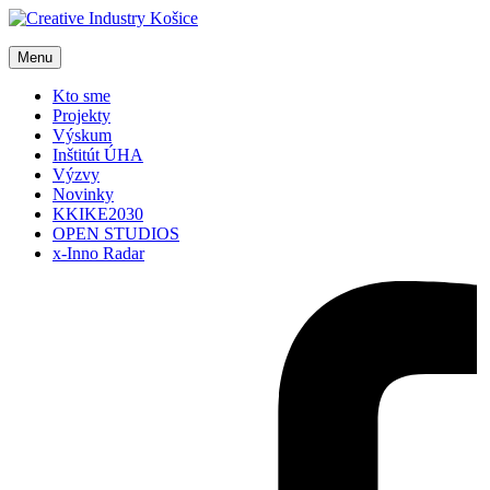
Menu
Kto sme
Projekty
Výskum
Inštitút ÚHA
Výzvy
Novinky
KKIKE2030
OPEN STUDIOS
x-Inno Radar