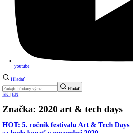
youtube
Hľadať
Hľadať
SK
|
EN
Značka:
2020 art & tech days
HOT: 5. ročník festivalu Art & Tech Days
sa bude konať v novembri 2020