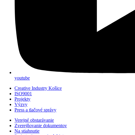
youtube
Creative Industry Košice
ISO9001
Projekty
Výzvy
Press a tlačové správy
Verejné obstarávanie
Zverejňovanie dokumentov
Na stiahnutie