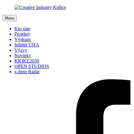
Menu
Kto sme
Projekty
Výskum
Inštitút ÚHA
Výzvy
Novinky
KKIKE2030
OPEN STUDIOS
x-Inno Radar