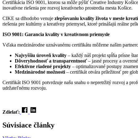
Certifikácia ISO 9001, ktorou sa môže pýšiť Creative Industry Košic
inovatívne riešenia pre rozvoj kreatívneho prostredia mesta Košice.
CIKE sa dlhodobo venuje
zlepšovaniu kvality života v meste kre
riešenia pre kultúrny a kreatívny priemysel, ktoré prinášajú reálne prí
ISO 9001: Garancia kvality v kreatívnom priemysle
Vďaka medzinárodne uznávanému certifikátu môžeme našim partner
Najvyššiu úroveň kvality
– každý náš projekt spĺňa prísne šta
Dôveryhodnosť a transparentnosť
– jasné procesy a overené
Efektívne riadené projekty
– optimalizované postupy znamena
Medzinárodné možnosti
– certifikát otvára príležitosť pre glo
Certifikát ISO 9001 potvrdzuje našu snahu o nepretržitý rozvoj a prof
udržateľnému rozvoju.
Zdielať:
Súvisiace články