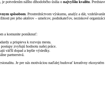
e, je potvrdením nášho dlhodobého úsilia o
najvyššiu kvalitu
. Predstav
atívnym spôsobom
. Prostredníctvom výskumu, analýz a dát, vzdelávan
ležitosti pre jeho aktérov – umelcov, podnikateľov, neziskové organizácie
om a komunite ponúknuť:
ndardy a prispieva k rozvoju mesta.
 postupy zvyšujú hodnotu našej práce.
jú väčší dopad a lepšie výsledky.
bálne partnerstvá.
esionalitu. Je pre nás motiváciou naďalej budovať kreatívny ekosystém m