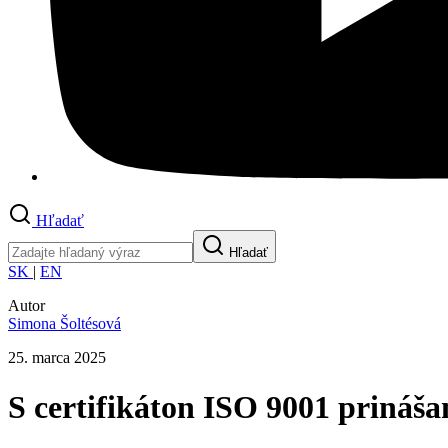
Hľadať
Hľadať
SK
|
EN
Autor
Simona Šoltésová
25. marca 2025
S certifikáton ISO 9001 prináša