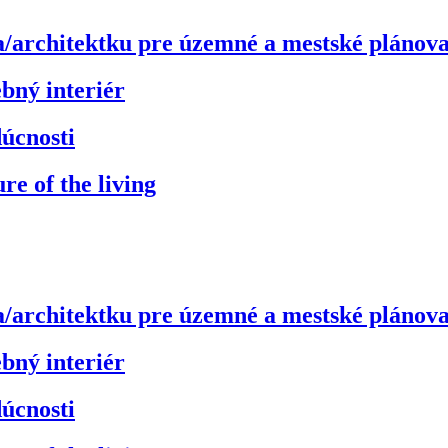
/architektku pre územné a mestské plánov
ebný interiér
úcnosti
e of the living
/architektku pre územné a mestské plánov
ebný interiér
úcnosti