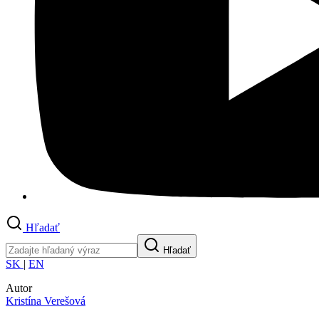
Hľadať
Hľadať
SK
|
EN
Autor
Kristína Verešová