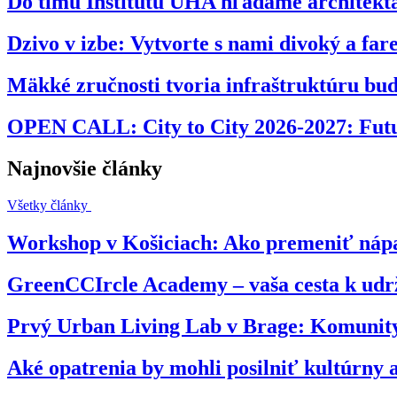
Do tímu Inštitútu ÚHA hľadáme architekta
Dzivo v izbe: Vytvorte s nami divoký a far
Mäkké zručnosti tvoria infraštruktúru bud
OPEN CALL: City to City 2026-2027: Futur
Najnovšie články
Všetky články
Workshop v Košiciach: Ako premeniť nápa
GreenCCIrcle Academy – vaša cesta k udrž
Prvý Urban Living Lab v Brage: Komunity
Aké opatrenia by mohli posilniť kultúrny 