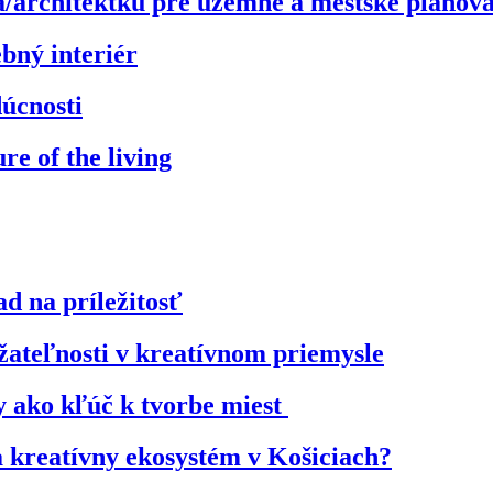
/architektku pre územné a mestské plánov
ebný interiér
úcnosti
e of the living
d na príležitosť
ateľnosti v kreatívnom priemysle
 ako kľúč k tvorbe miest
a kreatívny ekosystém v Košiciach?