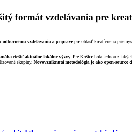
itý formát vzdelávania pre kreat
k odbornému vzdelávaniu a príprave
pre oblasť kreatívneho priemysl
máha riešiť aktuálne lokálne výzvy
. Pre Košice bola jednou z takýc
lizované skupiny.
Novovzniknutá metodológia je ako open-source d