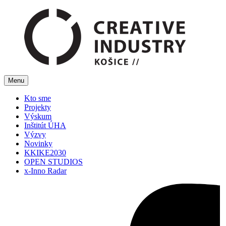
Menu
Kto sme
Projekty
Výskum
Inštitút ÚHA
Výzvy
Novinky
KKIKE2030
OPEN STUDIOS
x-Inno Radar