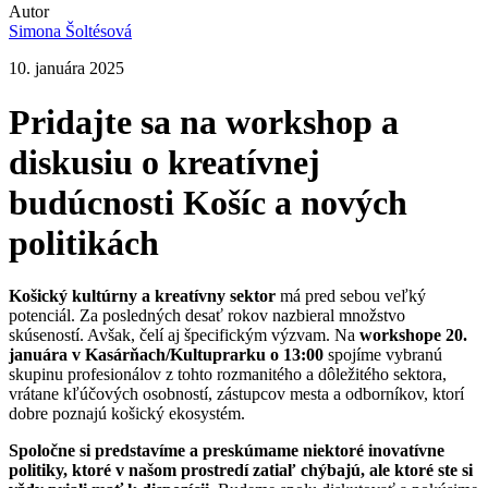
Autor
Simona Šoltésová
10. januára 2025
Pridajte sa na workshop a
diskusiu o kreatívnej
budúcnosti Košíc a nových
politikách
Košický kultúrny a kreatívny sektor
má pred sebou veľký
potenciál. Za posledných desať rokov nazbieral množstvo
skúseností. Avšak, čelí aj špecifickým výzvam. Na
workshope
20.
januára
v Kasárňach/Kultuprarku
o 13:00
spojíme vybranú
skupinu profesionálov z tohto rozmanitého a dôležitého sektora,
vrátane kľúčových osobností, zástupcov mesta a odborníkov, ktorí
dobre poznajú košický ekosystém.
Spoločne si predstavíme a preskúmame niektoré inovatívne
politiky, ktoré v našom prostredí zatiaľ chýbajú, ale ktoré ste si