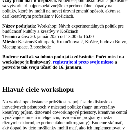
vždy priali mať k dispozícii.
Budeme spolu diskutovať a pokúsime
sa vytvoriť tri najperspektívnejšie experimentálne nápady na
politiky, ktoré by mohli na novej úrovni zmeniť spôsob, akým sa
darí kreatívnym profesiám v Košiciach.
Názov podujatia:
Workshop: Návrh experimentálnych politík pre
budúcnosť kultúry a kreatívy v Košiciach
Termín a čas:
20. január 2025 od 13:00 do 16:00
Miesto:
Kasárne/Kulturpark, Kukučínova 2, Košice, budova Bravo,
Meetup space, 3.poschode
Budeme radi ak sa tohoto podujatia zúčastníte. Počet miest na
workshope je limitovaný,
registrujte si preto svoje miesto
a
potvrďte tak svoju účasť do 16. januára.
Hlavné ciele workshopu
Na workshope dostanete príležitosť zapojiť sa do diskusie o
inovatívnych prístupoch v miestnej politike (napr. univerzálny
kreatívny príjem, dotované coworkingové priestory, kreatívne centrá
využívajúce umelú inteligenciu, rezidenčné programy medzi
rôznymi sektormi, experimentálne mikrogranty). Budeme skúmať,
aký dopad by tieto myšlienky mohli mať, ako ich implementovať v