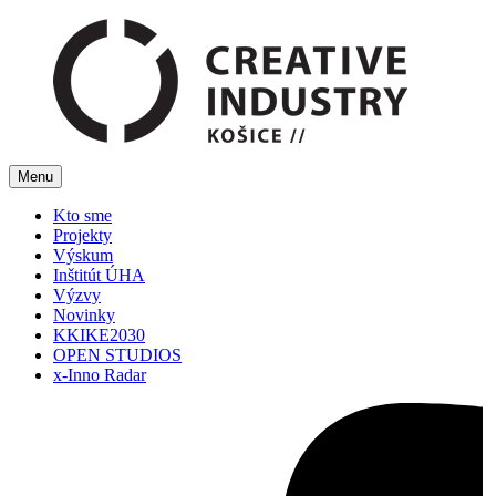
Menu
Kto sme
Projekty
Výskum
Inštitút ÚHA
Výzvy
Novinky
KKIKE2030
OPEN STUDIOS
x-Inno Radar