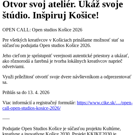
Otvor svoj ateliér. Ukáž svoje
štúdio. Inšpiruj Košice!
OPEN CALL: Open studios Košice 2026
Pre všetkých kreatívcov v Košiciach prinášame možnosť stať sa
súčasťou podujatia Open studios Košice 2026.
Jeho cieľom je sprístupniť verejnosti autentické priestory a ukázať,
ako rôznorodá a farebná je tvorba lokálnych kreatívcov naprieč
odvetviami.
Využi príležitosť otvoriť svoje dvere návštevníkom a odprezentovať
sa.
Prihlás sa do 13. 4. 2026
Viac informácií a registračný formulár:
https://www.cike.sk/…/open-
call-open-studios-kosice-2026/
—–
Podujatie Open Studios Košice je súčasťou projektu Kultúrne,
kreatívne a inovatívne Košice 2030. Projekt KKIKE2030 je