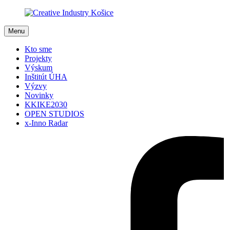
Menu
Kto sme
Projekty
Výskum
Inštitút ÚHA
Výzvy
Novinky
KKIKE2030
OPEN STUDIOS
x-Inno Radar