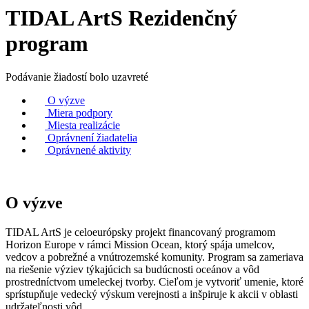
TIDAL ArtS Rezidenčný
program
Podávanie žiadostí bolo uzavreté
O výzve
Miera podpory
Miesta realizácie
Oprávnení žiadatelia
Oprávnené aktivity
O výzve
TIDAL ArtS je celoeurópsky projekt financovaný programom
Horizon Europe v rámci Mission Ocean, ktorý spája umelcov,
vedcov a pobrežné a vnútrozemské komunity. Program sa zameriava
na riešenie výziev týkajúcich sa budúcnosti oceánov a vôd
prostredníctvom umeleckej tvorby. Cieľom je vytvoriť umenie, ktoré
sprístupňuje vedecký výskum verejnosti a inšpiruje k akcii v oblasti
udržateľnosti vôd.