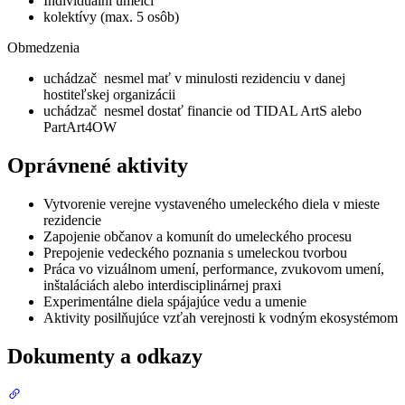
Individuálni umelci
kolektívy (max. 5 osôb)
Obmedzenia
uchádzač nesmel mať v minulosti rezidenciu v danej
hostiteľskej organizácii
uchádzač nesmel dostať financie od TIDAL ArtS alebo
PartArt4OW
Oprávnené aktivity
Vytvorenie verejne vystaveného umeleckého diela v mieste
rezidencie
Zapojenie občanov a komunít do umeleckého procesu
Prepojenie vedeckého poznania s umeleckou tvorbou
Práca vo vizuálnom umení, performance, zvukovom umení,
inštaláciách alebo interdisciplinárnej praxi
Experimentálne diela spájajúce vedu a umenie
Aktivity posilňujúce vzťah verejnosti k vodným ekosystémom
Dokumenty a odkazy