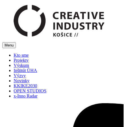
Menu
Kto sme
Projekty
Výskum
Inštitút ÚHA
Výzvy
Novinky
KKIKE2030
OPEN STUDIOS
x-Inno Radar