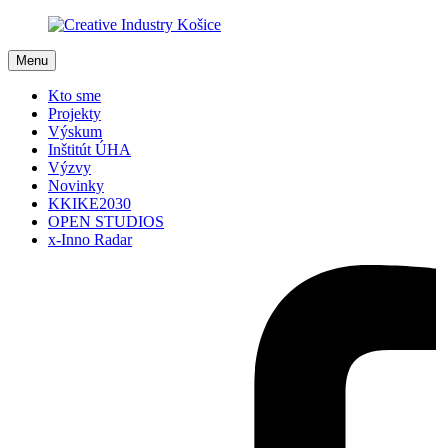
Menu
Kto sme
Projekty
Výskum
Inštitút ÚHA
Výzvy
Novinky
KKIKE2030
OPEN STUDIOS
x-Inno Radar