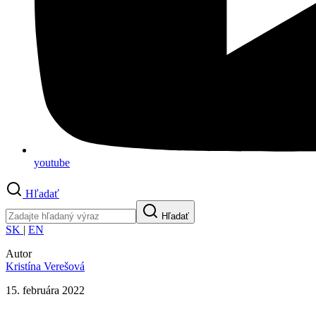
youtube
Hľadať
Hľadať
SK
|
EN
Autor
Kristína Verešová
15. februára 2022