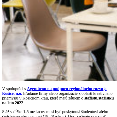
V spolupráci s
Agentúrou
na podporu regionálneho rozvoja
Košice, n.o.
hľadáme firmy alebo organizácie z oblasti kreatívneho
priemyslu v Košickom kraji, ktoré majú záujem o
stážistu/stážistku
na leto 2022
.
Stáž v dĺžke 1-5 mesiacov musí byť poskytnutá študentovi alebo
čertstvému absolventovi (18-28 rokov), ktorí začínajú pracovať