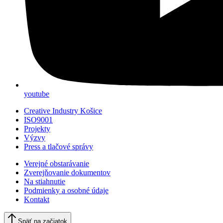
youtube
Creative Industry Košice
ISO9001
Projekty
Výzvy
Press a tlačové správy
Verejné obstarávanie
Zverejňovanie dokumentov
Na stiahnutie
Podmienky a osobné údaje
Kontakt
Späť na začiatok