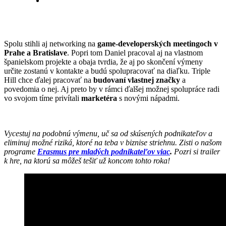
Spolu stihli aj networking na
game-developerských meetingoch v
Prahe a Bratislave
. Popri tom Daniel pracoval aj na vlastnom
španielskom projekte a obaja tvrdia, že aj po skončení výmeny
určite zostanú v kontakte a budú spolupracovať na diaľku. Triple
Hill chce ďalej pracovať na
budovaní vlastnej značky
a
povedomia o nej. Aj preto by v rámci ďalšej možnej spolupráce radi
vo svojom tíme privítali
marketéra
s novými nápadmi.
Vycestuj na podobnú výmenu, uč sa od skúsených podnikateľov a
eliminuj možné riziká, ktoré na teba v biznise striehnu. Zisti o našom
programe
Erasmus pre mladých podnikateľov viac
.
Pozri si trailer
k hre, na ktorú sa môžeš tešiť už koncom tohto roka!