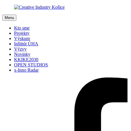
Menu
Kto sme
Projekty
Výskum
Inštitút ÚHA
Výzvy
Novinky
KKIKE2030
OPEN STUDIOS
x-Inno Radar