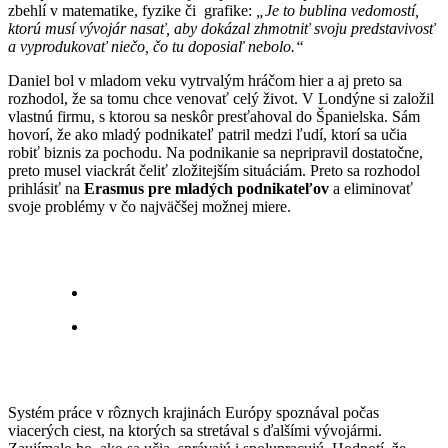
zbehlí v matematike, fyzike či grafike:
„Je to bublina vedomostí,
ktorú musí vývojár nasať, aby dokázal zhmotniť svoju predstavivosť
a vyprodukovať niečo, čo tu doposiaľ nebolo.“
Daniel bol v mladom veku vytrvalým hráčom hier a aj preto sa
rozhodol, že sa tomu chce venovať celý život. V Londýne si založil
vlastnú firmu, s ktorou sa neskôr presťahoval do Španielska. Sám
hovorí, že ako mladý podnikateľ patril medzi ľudí, ktorí sa učia
robiť biznis za pochodu. Na podnikanie sa nepripravil dostatočne,
preto musel viackrát čeliť zložitejším situáciám. Preto sa rozhodol
prihlásiť na
Erasmus pre mladých podnikateľov
a eliminovať
svoje problémy v čo najväčšej možnej miere.
Systém práce v rôznych krajinách Európy spoznával počas
viacerých ciest, na ktorých sa stretával s ďalšími vývojármi.