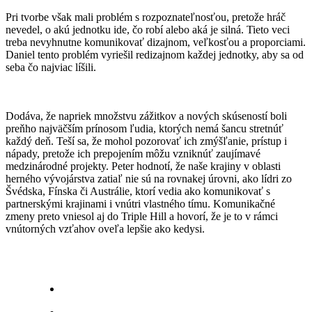
Pri tvorbe však mali problém s rozpoznateľnosťou, pretože hráč
nevedel, o akú jednotku ide, čo robí alebo aká je silná. Tieto veci
treba nevyhnutne komunikovať dizajnom, veľkosťou a proporciami.
Daniel tento problém vyriešil redizajnom každej jednotky, aby sa od
seba čo najviac líšili.
Dodáva, že napriek množstvu zážitkov a nových skúseností boli
preňho najväčším prínosom ľudia, ktorých nemá šancu stretnúť
každý deň. Teší sa, že mohol pozorovať ich zmýšľanie, prístup i
nápady, pretože ich prepojením môžu vzniknúť zaujímavé
medzinárodné projekty. Peter hodnotí, že naše krajiny v oblasti
herného vývojárstva zatiaľ nie sú na rovnakej úrovni, ako lídri zo
Švédska, Fínska či Austrálie, ktorí vedia ako komunikovať s
partnerskými krajinami i vnútri vlastného tímu. Komunikačné
zmeny preto vniesol aj do Triple Hill a hovorí, že je to v rámci
vnútorných vzťahov oveľa lepšie ako kedysi.