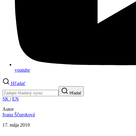
youtube
Hľadať
Hľadať
SK
|
EN
Autor
Ivana Ščuroková
17. mája 2019