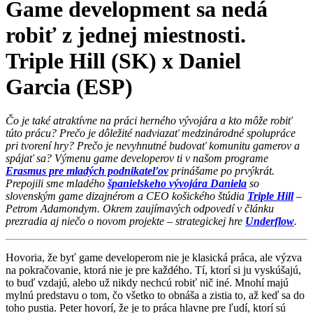
Game development sa nedá
robiť z jednej miestnosti.
Triple Hill (SK) x Daniel
Garcia (ESP)
Čo je také atraktívne na práci herného vývojára a kto môže robiť
túto prácu? Prečo je dôležité nadviazať medzinárodné spolupráce
pri tvorení hry? Prečo je nevyhnutné budovať komunitu gamerov a
spájať sa? Výmenu game developerov ti v našom programe
Erasmus pre mladých podnikateľov
prinášame po prvýkrát.
Prepojili sme mladého
španielskeho vývojára Daniela
so
slovenským game dizajnérom a CEO košického štúdia
Triple Hill
–
Petrom Adamondym. Okrem zaujímavých odpovedí v článku
prezradia aj niečo o novom projekte – strategickej hre
Underflow
.
Hovoria, že byť game developerom nie je klasická práca, ale výzva
na pokračovanie, ktorá nie je pre každého. Tí, ktorí si ju vyskúšajú,
to buď vzdajú, alebo už nikdy nechcú robiť nič iné. Mnohí majú
mylnú predstavu o tom, čo všetko to obnáša a zistia to, až keď sa do
toho pustia. Peter hovorí, že je to práca hlavne pre ľudí, ktorí sú