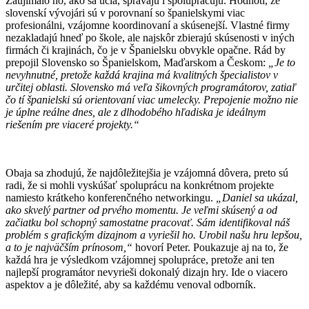
Zaujímalo ho, ako sa učia, správajú i spolupracujú. Hodnotí, že
slovenskí vývojári sú v porovnaní so španielskymi viac
profesionálni, vzájomne koordinovaní a skúsenejší. Vlastné firmy
nezakladajú hneď po škole, ale najskôr zbierajú skúsenosti v iných
firmách či krajinách, čo je v Španielsku obvykle opačne. Rád by
prepojil Slovensko so Španielskom, Maďarskom a Českom:
„Je to
nevyhnutné, pretože každá krajina má kvalitných špecialistov v
určitej oblasti. Slovensko má veľa šikovných programátorov, zatiaľ
čo tí španielski sú orientovaní viac umelecky. Prepojenie možno nie
je úplne reálne dnes, ale z dlhodobého hľadiska je ideálnym
riešením pre viaceré projekty.“
Obaja sa zhodujú, že najdôležitejšia je vzájomná dôvera, preto sú
radi, že si mohli vyskúšať spoluprácu na konkrétnom projekte
namiesto krátkeho konferenčného networkingu.
„Daniel sa ukázal,
ako skvelý partner od prvého momentu. Je veľmi skúsený a od
začiatku bol schopný samostatne pracovať. Sám identifikoval náš
problém s grafickým dizajnom a vyriešil ho. Urobil našu hru lepšou,
a to je najväčším prínosom,“
hovorí Peter. Poukazuje aj na to, že
každá hra je výsledkom vzájomnej spolupráce, pretože ani ten
najlepší programátor nevyrieši dokonalý dizajn hry. Ide o viacero
aspektov a je dôležité, aby sa každému venoval odborník.