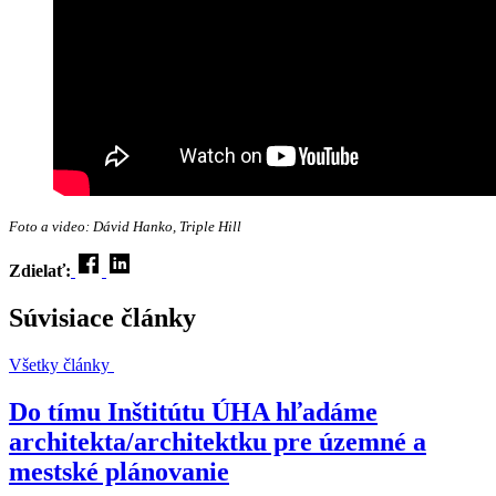
Foto a video: Dávid Hanko, Triple Hill
Zdielať:
Súvisiace články
Všetky články
Do tímu Inštitútu ÚHA hľadáme
architekta/architektku pre územné a
mestské plánovanie