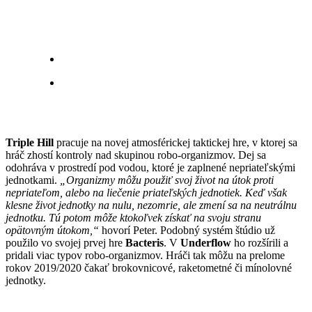
Triple Hill
pracuje na novej atmosférickej taktickej hre, v ktorej sa
hráč zhostí kontroly nad skupinou robo-organizmov. Dej sa
odohráva v prostredí pod vodou, ktoré je zaplnené nepriateľskými
jednotkami.
„Organizmy môžu použiť svoj život na útok proti
nepriateľom, alebo na liečenie priateľských jednotiek. Keď však
klesne život jednotky na nulu, nezomrie, ale zmení sa na neutrálnu
jednotku. Tú potom môže ktokoľvek získať na svoju stranu
opätovným útokom,“
hovorí Peter. Podobný systém štúdio už
použilo vo svojej prvej hre
Bacteris
. V
Underflow
ho rozšírili a
pridali viac typov robo-organizmov. Hráči tak môžu na prelome
rokov 2019/2020 čakať brokovnicové, raketometné či mínolovné
jednotky.