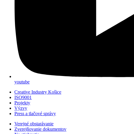
youtube
Creative Industry Košice
ISO9001
Projekty
Výzvy
Press a tlačové správy
Verejné obstarávanie
Zverejňovanie dokumentov