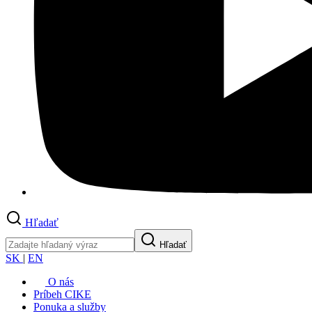
Hľadať
Hľadať
SK
|
EN
O nás
Príbeh CIKE
Ponuka a služby