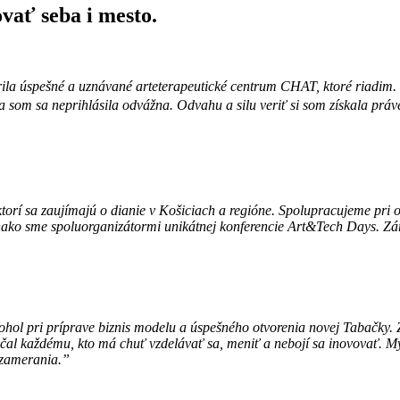
ovať seba i mesto.
la úspešné a uznávané arteterapeutické centrum CHAT, ktoré riadim. CIK
a som sa neprihlásila odvážna. Odvahu a silu veriť si som získala prá
orí sa zaujímajú o dianie v Košiciach a regióne. Spolupracujeme pri o
ako sme spoluorganizátormi unikátnej konferencie Art&Tech Days. Zá
hol pri príprave biznis modelu a úspešného otvorenia novej Tabačky. 
al každému, kto má chuť vzdelávať sa, meniť a nebojí sa inovovať. My
 zamerania.”