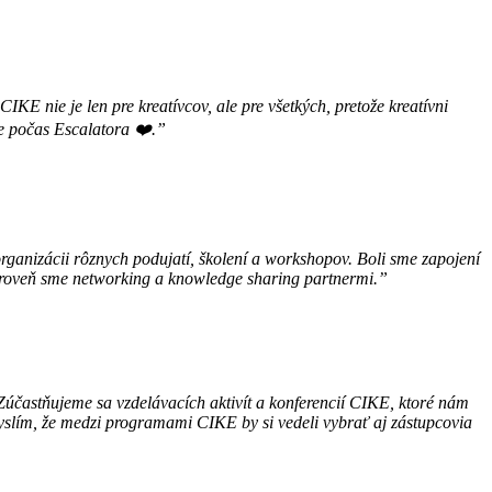
E nie je len pre kreatívcov, ale pre všetkých, pretože kreatívni
ve počas Escalatora ❤️.”
rganizácii rôznych podujatí, školení a workshopov. Boli sme zapojení
roveň sme networking a knowledge sharing partnermi.”
Zúčastňujeme sa vzdelávacích aktivít a konferencií CIKE, ktoré nám
slím, že medzi programami CIKE by si vedeli vybrať aj zástupcovia