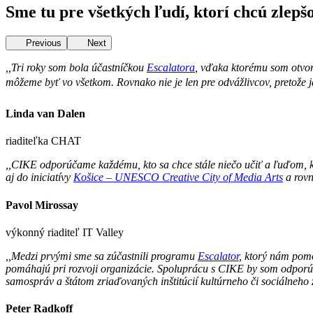
Sme tu pre všetkých ľudí, ktorí chcú zlepš
Previous
Next
,,Tri roky som bola účastníčkou
Escalatora
, vďaka ktorému som otvori
môžeme byť vo všetkom. Rovnako nie je len pre odvážlivcov, pretože j
Linda van Dalen
riaditeľka CHAT
,,CIKE odporúčame každému, kto sa chce stále niečo učiť a ľuďom, kt
aj do iniciatívy
Košice – UNESCO Creative City of Media Arts
a rovn
Pavol Mirossay
výkonný riaditeľ IT Valley
,,Medzi prvými sme sa zúčastnili programu
Escalator
, ktorý nám pomo
pomáhajú pri rozvoji organizácie. Spoluprácu s CIKE by som odporúč
samospráv a štátom zriaďovaných inštitúcií kultúrneho či sociálneho
Peter Radkoff