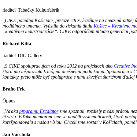
riaditeľ Tabačky Kulturfabrik
,,CIKE pomáha Košiciam, pretože ich zvýrazňuje na medzinárodnej úr
mediálneho umenia. Vyústila do získania titulu
Košice – Kreatívne 
„kreatívnej industrializácie“. CIKE odporúčam mladej generácii po
Richard Kitta
riaditeľ DIG Gallery
,,S CIKE spolupracujem od roku 2012 na projektoch ako
Creative Ind
ktorá ma inšpirovala k môjmu dnešnému podnikaniu. Spolupráca s CI
kontakty, preto môže byť spolupráca s nimi skvelým štartérom ďalšej 
Braňo Frk
Öppus
,,Vďaka
programu Escalator
sme spoznali rozdiely medzi prácou nezá
či víziu. Vďaka mentorom sme sa naučili systematickosti, ktorú pos
korešpondovala s našou víziou. Chceli sme zostať v Košiciach, pomá
Ján Varchola