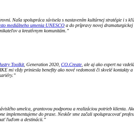
ovni. Naša spolupráca súvisela s nastavením kultúrnej stratégie i s 
mesto mediálneho umenia UNESCO
a do prípravy novej dramaturgickej 
dnikateľov a kreatívnym komunitám.”
ustry Toolkit
, Generation 2020,
CO.Create
, ale aj ako expert na vzd
KE mi vždy priniesla benefity ako nové vedomosti či skvelé kontakty 
kariéry.”
vislého umelca, grantovou podporou a realizáciou potrieb klienta. Ako
tupne implementujeme do praxe. Neskôr sme začali spolupracovať profe
hať ľuďom a destinácii.”