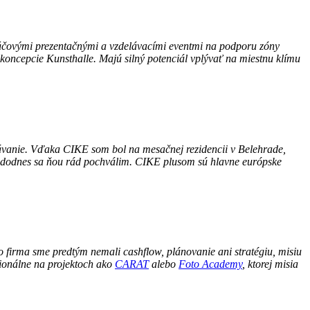
kľúčovými prezentačnými a vzdelávacími eventmi na podporu zóny
koncepcie Kunsthalle. Majú silný potenciál vplývať na miestnu klímu
elávanie. Vďaka CIKE som bol na mesačnej rezidencii v Belehrade,
a dodnes sa ňou rád pochválim. CIKE plusom sú hlavne európske
 firma sme predtým nemali cashflow, plánovanie ani stratégiu, misiu
sionálne na projektoch ako
CARAT
alebo
Foto Academy
, ktorej misia