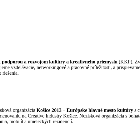
á
podporou a rozvojom kultúry a kreatívneho priemyslu
(KKP). Zvy
eme vzdelávacie, networkingové a pracovné príležitosti, a prispievam
 riešenia.
isková organizácia
Košice 2013 – Európske hlavné mesto kultúry
s c
menovaniu na Creative Industry Košice. Nezisková organizácia s bohat
ia, mobilít a umeleckých rezidencií.