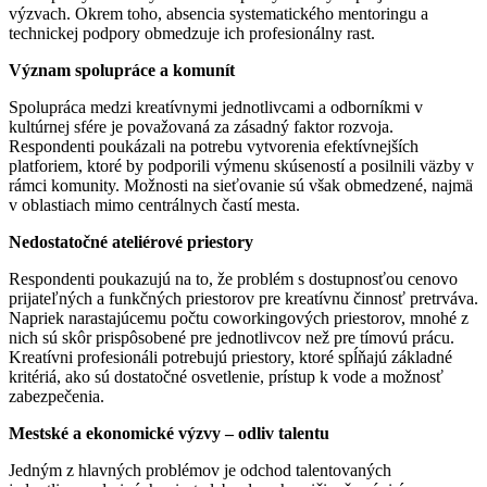
výzvach. Okrem toho, absencia systematického mentoringu a
technickej podpory obmedzuje ich profesionálny rast.
Význam spolupráce a komunít
Spolupráca medzi kreatívnymi jednotlivcami a odborníkmi v
kultúrnej sfére je považovaná za zásadný faktor rozvoja.
Respondenti poukázali na potrebu vytvorenia efektívnejších
platforiem, ktoré by podporili výmenu skúseností a posilnili väzby v
rámci komunity. Možnosti na sieťovanie sú však obmedzené, najmä
v oblastiach mimo centrálnych častí mesta.
Nedostatočné ateliérové priestory
Respondenti poukazujú na to, že problém s dostupnosťou cenovo
prijateľných a funkčných priestorov pre kreatívnu činnosť pretrváva.
Napriek narastajúcemu počtu coworkingových priestorov, mnohé z
nich sú skôr prispôsobené pre jednotlivcov než pre tímovú prácu.
Kreatívni profesionáli potrebujú priestory, ktoré spĺňajú základné
kritériá, ako sú dostatočné osvetlenie, prístup k vode a možnosť
zabezpečenia.
Mestské a ekonomické výzvy – odliv talentu
Jedným z hlavných problémov je odchod talentovaných