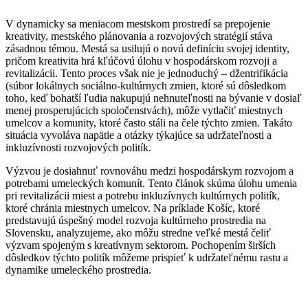
V dynamicky sa meniacom mestskom prostredí sa prepojenie
kreativity, mestského plánovania a rozvojových stratégií stáva
zásadnou témou. Mestá sa usilujú o novú definíciu svojej identity,
pričom kreativita hrá kľúčovú úlohu v hospodárskom rozvoji a
revitalizácii. Tento proces však nie je jednoduchý – džentrifikácia
(súbor lokálnych sociálno-kultúrnych zmien, ktoré sú dôsledkom
toho, keď bohatší ľudia nakupujú nehnuteľnosti na bývanie v dosiaľ
menej prosperujúcich spoločenstvách), môže vytlačiť miestnych
umelcov a komunity, ktoré často stáli na čele týchto zmien. Takáto
situácia vyvoláva napätie a otázky týkajúce sa udržateľnosti a
inkluzívnosti rozvojových politík.
Výzvou je dosiahnuť rovnováhu medzi hospodárskym rozvojom a
potrebami umeleckých komunít. Tento článok skúma úlohu umenia
pri revitalizácii miest a potrebu inkluzívnych kultúrnych politík,
ktoré chránia miestnych umelcov. Na príklade Košíc, ktoré
predstavujú úspešný model rozvoja kultúrneho prostredia na
Slovensku, analyzujeme, ako môžu stredne veľké mestá čeliť
výzvam spojeným s kreatívnym sektorom. Pochopením širších
dôsledkov týchto politík môžeme prispieť k udržateľnému rastu a
dynamike umeleckého prostredia.