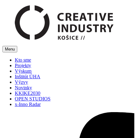
Menu
Kto sme
Projekty
Výskum
Inštitút ÚHA
Výzvy
Novinky
KKIKE2030
OPEN STUDIOS
x-Inno Radar