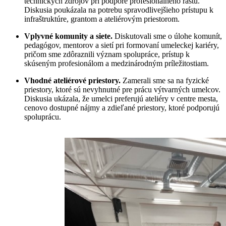
technických zdrojov pri podpore profesionálneho rastu.
Diskusia poukázala na potrebu spravodlivejšieho prístupu k
infraštruktúre, grantom a ateliérovým priestorom.
Vplyvné komunity a siete.
Diskutovali sme o úlohe komunít,
pedagógov, mentorov a sietí pri formovaní umeleckej kariéry,
pričom sme zdôraznili význam spolupráce, prístup k
skúseným profesionálom a medzinárodným príležitostiam.
Vhodné ateliérové priestory.
Zamerali sme sa na fyzické
priestory, ktoré sú nevyhnutné pre prácu výtvarných umelcov.
Diskusia ukázala, že umelci preferujú ateliéry v centre mesta,
cenovo dostupné nájmy a zdieľané priestory, ktoré podporujú
spoluprácu.