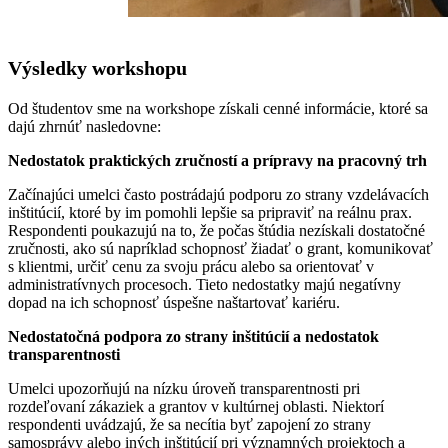
Výsledky workshopu
Od študentov sme na workshope získali cenné informácie, ktoré sa
dajú zhrnúť nasledovne:
Nedostatok praktických zručností a prípravy na pracovný trh
Začínajúci umelci často postrádajú podporu zo strany vzdelávacích
inštitúcií, ktoré by im pomohli lepšie sa pripraviť na reálnu prax.
Respondenti poukazujú na to, že počas štúdia nezískali dostatočné
zručnosti, ako sú napríklad schopnosť žiadať o grant, komunikovať
s klientmi, určiť cenu za svoju prácu alebo sa orientovať v
administratívnych procesoch. Tieto nedostatky majú negatívny
dopad na ich schopnosť úspešne naštartovať kariéru.
Nedostatočná podpora zo strany inštitúcií a nedostatok
transparentnosti
Umelci upozorňujú na nízku úroveň transparentnosti pri
rozdeľovaní zákaziek a grantov v kultúrnej oblasti. Niektorí
respondenti uvádzajú, že sa necítia byť zapojení zo strany
samosprávy alebo iných inštitúcií pri významných projektoch a