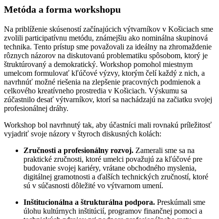
Metóda a forma workshopu
Na priblíženie skúseností začínajúcich výtvarníkov v Košiciach sme
zvolili participatívnu metódu, známejšiu ako nominálna skupinová
technika. Tento prístup sme považovali za ideálny na zhromaždenie
rôznych názorov na diskutovanú problematiku spôsobom, ktorý je
štruktúrovaný a demokratický. Workshop pomohol miestnym
umelcom formulovať kľúčové výzvy, ktorým čelí každý z nich, a
navrhnúť možné riešenia na zlepšenie pracovných podmienok a
celkového kreatívneho prostredia v Košiciach. Výskumu sa
zúčastnilo desať výtvarníkov, ktorí sa nachádzajú na začiatku svojej
profesionálnej dráhy.
Workshop bol navrhnutý tak, aby účastníci mali rovnakú príležitosť
vyjadriť svoje názory v štyroch diskusných kolách:
Zručnosti a profesionálny rozvoj.
Zamerali sme sa na
praktické zručnosti, ktoré umelci považujú za kľúčové pre
budovanie svojej kariéry, vrátane obchodného myslenia,
digitálnej gramotnosti a ďalších technických zručností, ktoré
sú v súčasnosti dôležité vo výtvarnom umení.
Inštitucionálna a štrukturálna podpora.
Preskúmali sme
úlohu kultúrnych inštitúcií, programov finančnej pomoci a