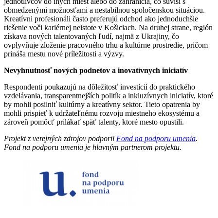
jednotlivcov do iných miest alebo do zahraničia, čo súvisí s
obmedzenými možnosťami a nestabilnou spoločenskou situáciou.
Kreatívni profesionáli často preferujú odchod ako jednoduchšie
riešenie voči kariérnej neistote v Košiciach. Na druhej strane, región
získava nových talentovaných ľudí, najmä z Ukrajiny, čo
ovplyvňuje zloženie pracovného trhu a kultúrne prostredie, pričom
prináša mestu nové príležitosti a výzvy.
Nevyhnutnosť nových podnetov a inovatívnych iniciatív
Respondenti poukazujú na dôležitosť investícií do praktického
vzdelávania, transparentnejších politík a inkluzívnych iniciatív, ktoré
by mohli posilniť kultúrny a kreatívny sektor. Tieto opatrenia by
mohli prispieť k udržateľnému rozvoju miestneho ekosystému a
zároveň pomôcť prilákať späť talenty, ktoré mesto opustili.
Projekt z verejných zdrojov podporil
Fond na podporu umenia
.
Fond na podporu umenia je hlavným partnerom projektu.