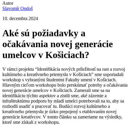
Autor
Slavomír Ondoš
10. decembra 2024
Aké sú požiadavky a
očakávania novej generácie
umelcov v Košiciach?
V rámci projektu “Identifikácia nových príležitostí na rast a rozvoj
kultúrneho a kreatívneho priemyslu v Košiciach” sme usporiadali
workshop s vybranými študentmi Fakulty umení v Košiciach.
Hlavným cieľom workshopu bolo preskúmať potreby a očakávania
novej generácie umelcov v Košiciach. Zamerali sme sa na
identifikáciu týchto aspektov a zistili sme, aké zázemie a
infraštruktúrnu podporu by mladí umelci potrebovali na to, aby sa
rozhodli usadiť a pracovať tu. Budúci rozvoj kultúrneho a
kreatívneho priemyslu je úzko prepojený s etablovaním novej
generácie kreatívcov. V tomto článku sa zameriame na výsledky,
ktoré sme získali z workshopu.