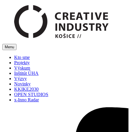
Menu
Kto sme
Projekty
Výskum
Inštitút ÚHA
Výzvy
Novinky
KKIKE2030
OPEN STUDIOS
x-Inno Radar