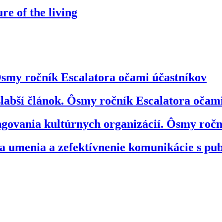
e of the living
smy ročník Escalatora očami účastníkov
jslabší článok. Ôsmy ročník Escalatora očam
govania kultúrnych organizácií. Ôsmy ročn
ia umenia a zefektívnenie komunikácie s p