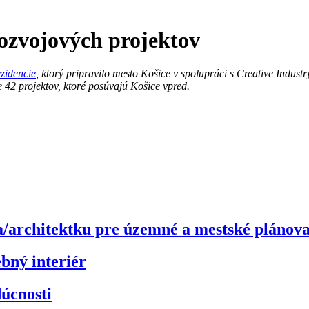
ozvojových projektov
zidencie
, ktorý pripravilo mesto Košice v spolupráci s Creative Indus
 42 projektov, ktoré posúvajú Košice vpred.
/architektku pre územné a mestské plánov
ebný interiér
úcnosti