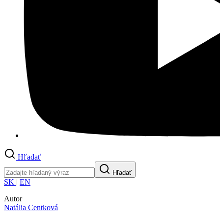
Hľadať
Hľadať
SK
|
EN
Autor
Natália Centková