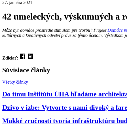
27. januára 2021
42 umeleckých, výskumných a r
Môže byť domáce prostredie stimulom pre tvorbu? Projekt
Domáce re
kultúrnych a kreatívnych odvetví práve za týmto účelom. Výsledkom je
Zdielať:
Súvisiace články
Všetky články
Do tímu Inštitútu ÚHA hľadáme architekta
Dzivo v izbe: Vytvorte s nami divoký a far
Mäkké zručnosti tvoria infraštruktúru bud