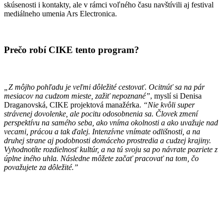
skúsenosti i kontakty, ale v rámci voľného času navštívili aj festival
mediálneho umenia Ars Electronica.
Prečo robí CIKE tento program?
„Z môjho pohľadu je veľmi dôležité cestovať. Ocitnúť sa na pár
mesiacov na cudzom mieste, zažiť nepoznané”
, myslí si Denisa
Draganovská, CIKE projektová manažérka.
“Nie kvôli super
strávenej dovolenke, ale pocitu odosobnenia sa. Človek zmení
perspektívu na samého seba, ako vníma okolnosti a ako uvažuje nad
vecami, prácou a tak ďalej. Intenzívne vnímate odlišnosti, a na
druhej strane aj podobnosti domáceho prostredia a cudzej krajiny.
Vyhodnotíte rozdielnosť kultúr, a na tú svoju sa po návrate pozriete z
úplne iného uhla. Následne môžete začať pracovať na tom, čo
považujete za dôležité.”