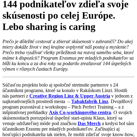
144 podnikateľov zdieľa svoje
skúsenosti po celej Európe.
Lebo sharing is caring
Prečo je dôležité cestovať a zbierať skúsenosti v zahraničí? Do akej
miery dokáže život v inej krajine ovplyvniť náš postoj a myslenie?
Prečo treba využívať všetky príležitosti na rozvoj samého seba, ktoré
máme k dispozícii? Program Erasmus pre mladých podnikateľov sa
blíži ku koncu a za dva roky sa podarilo zrealizovať 144 úspešných
výmen v rôznych častiach Európy.
Súčasťou projektu bolo aj spoločné stretnutie partnerov s 24
účastníkmi programu, ktoré sa konalo v Rakúskom Linzi. Hostili
nás partneri z
Creative Region Linz & Upper Austria
v jednom z
najkreatívnejších prostredí mesta –
Tabakfabrik Linz
. Dvojdňový
program pozostával z workshopu – Pitch Perfect Training – a z
inšpiratívnej prehliadky
Axis Co-workingového centra
. O svojich
skúsenostiach porozprával úspešný start-upista Klaus, ktorý sa
venuje udržateľnej móde pod značkou
Das Merch
a kedysi bol sám
účastníkom Erasmu pre mladých podnikateľov. Začínajúci aj
hosťujúci podnikatelia tak nielen, že mohli zdieľať svoje know-how,