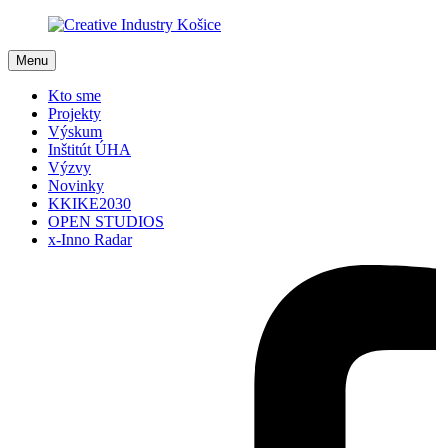
Menu
Kto sme
Projekty
Výskum
Inštitút ÚHA
Výzvy
Novinky
KKIKE2030
OPEN STUDIOS
x-Inno Radar