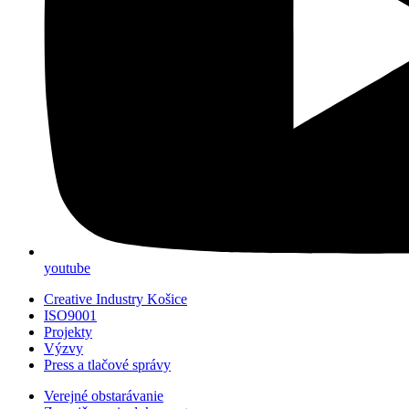
youtube
Creative Industry Košice
ISO9001
Projekty
Výzvy
Press a tlačové správy
Verejné obstarávanie