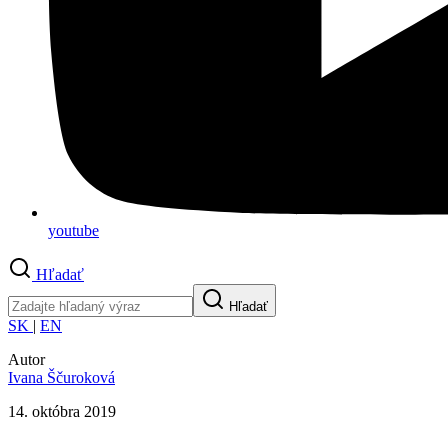
youtube
Hľadať
Hľadať
SK
|
EN
Autor
Ivana Ščuroková
14. októbra 2019